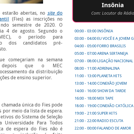
Insônia
) estarão abertas, no
site
do
Com: Locutor da Rádi
ntil
(Fies) as inscrições no
gundo semestre de 2020. O
dia 4 de agosto. Segundo o
00:00 - 03:00 INSÔNIA
(MEC), o período para
03:00 - 04:00 EU VOCÊ E A JOVEM
ão dos candidatos pré-
04:00 - 05:00 FORRO BRASILIS
sto.
05:00 - 07:00 ARENA SERTANEJA
que começariam na semana
07:00 - 08:00 LIGAÇÃO NACIONAL
as depois que o MEC
08:00 - 11:00 ADRENALINA
rocessamento da distribuição
11:00 - 13:00 PLANETA HITS
ições de ensino superior.
13:00 - 14:00 CONEXÃO JOVEM
14:00 - 16:00 SHOW DA TARDE
16:00 - 18:00 MIX TAPE
 chamada única do Fies pode
18:00 - 19:00 CONEXÃO CATÓLICA
 por meio da lista de espera.
19:00 - 21:00 SUPER HITS
etivos do Sistema de Seleção
21:00 - 22:00 RADIO ESCUTA
ma Universidade Para Todos
sta de espera do Fies não é
22:00 - 00:00 FALANDO DE AMOR