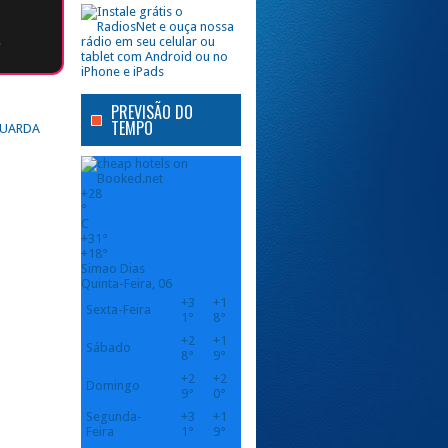
o
PREVISÃO DO
TEMPO
 GUARDA
+
28
°
C
+
31°
+
18°
Simao Dias
Quinta-Feira, 06
+
3
+
1
Sexta-Feira
1°
8°
+
2
+
1
Sábado
8°
9°
+
2
+
2
Domingo
9°
0°
Segunda-
+
3
+
1
Feira
1°
9°