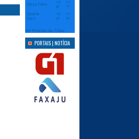
+
2
+
1
Terça-Feira
8°
7°
Quarta-
+
3
+
1
Feira
0°
9°
Ver Previsão de 7 Dias
PORTAIS | NOTÍCIA