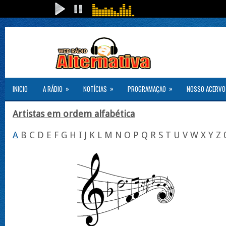
»
»
»
INICIO
A RÁDIO
NOTÍCIAS
PROGRAMAÇÃO
NOSSO ACERVO
Artistas em ordem alfabética
A
B C D E F G H I J K L M N O P Q R S T U V W X Y Z 