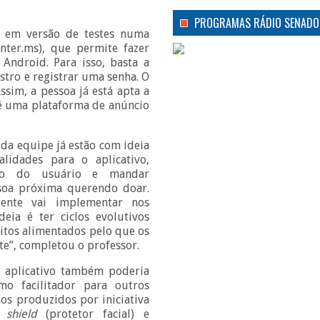
PROGRAMAS RÁDIO SENADO
do em versão de testes numa
nter.ms), que permite fazer
Android. Para isso, basta a
stro e registrar uma senha. O
Assim, a pessoa já está apta a
 é uma plataforma de anúncio
 da equipe já estão com ideia
lidades para o aplicativo,
ação do usuário e mandar
soa próxima querendo doar.
gente vai implementar nos
deia é ter ciclos evolutivos
uitos alimentados pelo que os
e”, completou o professor.
 aplicativo também poderia
mo facilitador para outros
os produzidos por iniciativa
shield
(protetor facial) e