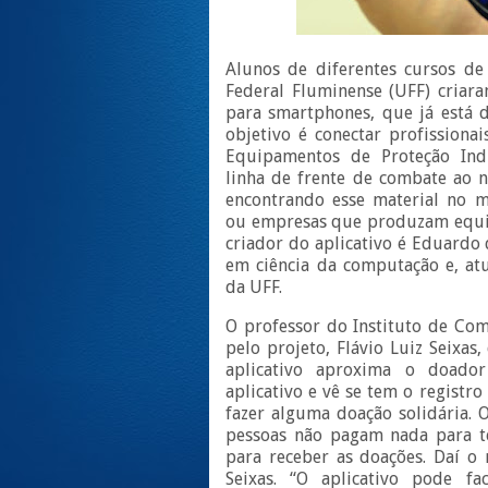
Alunos de diferentes cursos d
Federal Fluminense (UFF) criaram
para smartphones, que já está d
objetivo é conectar profissiona
Equipamentos de Proteção Indi
linha de frente de combate ao n
encontrando esse material no 
ou empresas que produzam equi
criador do aplicativo é Eduardo
em ciência da computação e, at
da UFF.
O professor do Instituto de Co
pelo projeto, Flávio Luiz Seixas,
aplicativo aproxima o doador
aplicativo e vê se tem o registr
fazer alguma doação solidária. 
pessoas não pagam nada para te
para receber as doações. Daí o 
Seixas. “O aplicativo pode fa