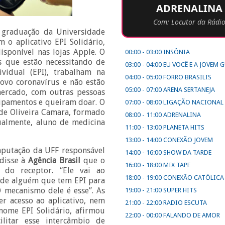
ADRENALINA
Com: Locutor da Rádi
e graduação da Universidade
 o aplicativo EPI Solidário,
isponível nas lojas Apple. O
00:00 - 03:00 INSÔNIA
is que estão necessitando de
03:00 - 04:00 EU VOCÊ E A JOVEM
vidual (EPI), trabalham na
04:00 - 05:00 FORRO BRASILIS
ovo coronavírus e não estão
05:00 - 07:00 ARENA SERTANEJA
mercado, com outras pessoas
pamentos e queiram doar. O
07:00 - 08:00 LIGAÇÃO NACIONAL
 de Oliveira Camara, formado
08:00 - 11:00 ADRENALINA
ualmente, aluno de medicina
11:00 - 13:00 PLANETA HITS
13:00 - 14:00 CONEXÃO JOVEM
mputação da UFF responsável
14:00 - 16:00 SHOW DA TARDE
 disse à
Agência Brasil
que o
16:00 - 18:00 MIX TAPE
 do receptor. “Ele vai ao
18:00 - 19:00 CONEXÃO CATÓLICA
o de alguém que tem EPI para
O mecanismo dele é esse”. As
19:00 - 21:00 SUPER HITS
r acesso ao aplicativo, nem
21:00 - 22:00 RADIO ESCUTA
nome EPI Solidário, afirmou
22:00 - 00:00 FALANDO DE AMOR
cilitar esse intercâmbio de