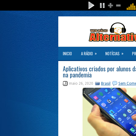
»
»
INICIO
A RÁDIO
NOTÍCIAS
P
Aplicativos criados por alunos 
na pandemia
maio 26, 2020
Brasil
Sem Come