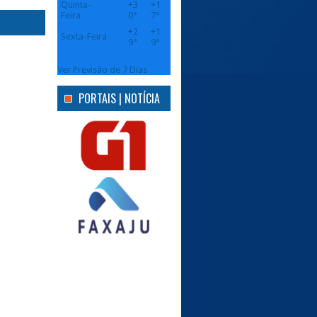
Quinta-
+
3
+
1
Feira
0°
7°
+
2
+
1
Sexta-Feira
9°
9°
Ver Previsão de 7 Dias
PORTAIS | NOTÍCIA