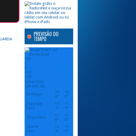
o
PREVISÃO DO
TEMPO
 GUARDA
+
30
°
C
+
32°
+
20°
Simao Dias
Sábado, 08
+
2
+
2
Domingo
9°
0°
Segunda-
+
3
+
1
Feira
1°
9°
+
2
+
1
Terça-Feira
8°
8°
Quarta-
+
2
+
1
Feira
9°
7°