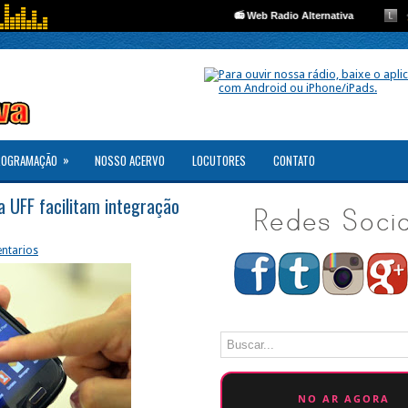
»
ROGRAMAÇÃO
NOSSO ACERVO
LOCUTORES
CONTATO
da UFF facilitam integração
ntarios
NO AR AGORA