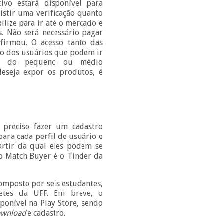
tivo estará disponível para
istir uma verificação quanto
lize para ir até o mercado e
. Não será necessário pagar
afirmou. O acesso tanto das
to dos usuários que podem ir
o do pequeno ou médio
deseja expor os produtos, é
é preciso fazer um cadastro
para cada perfil de usuário e
rtir da qual eles podem se
o Match Buyer é o Tinder da
omposto por seis estudantes,
tes da UFF. Em breve, o
ponível na Play Store, sendo
ownload
e cadastro.